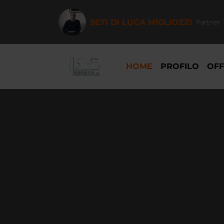
Salta
al
SETI DI LUCA MIGLIOZZI
Partner
contenuto
principale
NAVIGAZIONE
PRINCIPALE
HOME
PROFILO
OFF