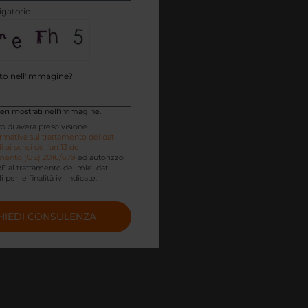
gatorio
tto nell'immagine?
tteri mostrati nell'immagine.
ro di avera preso visione
rmativa sul trattamento dei dati
 ai sensi dell'art.13 del
ento (UE) 2016/679
ed autorizzo
E al trattamento dei miei dati
 per le finalità ivi indicate.