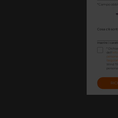
IVA
*Campo obbli
Cosa c'è scri
Inserire i cara
* Dichia
dell'
info
personali
Regolam
Wind TR
personali