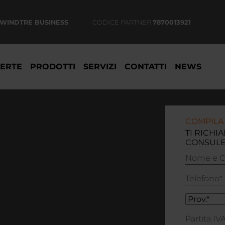
WINDTRE BUSINESS
CODICE PARTNER
7870013921
ERTE
PRODOTTI
SERVIZI
CONTATTI
NEWS
COMPILA 
TI RICHI
CONSULE
Nome
e
Cognome
Telefono*
Prov.*
Partita