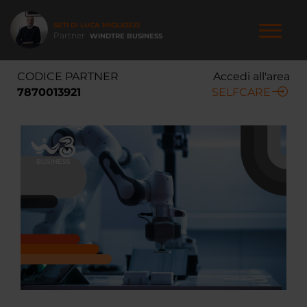
Salta
al
SETI DI LUCA MIGLIOZZI
contenuto
Partner
WINDTRE BUSINESS
principale
NAVIGAZIONE
CODICE PARTNER
Accedi all'area
PRINCIPALE
7870013921
SELFCARE