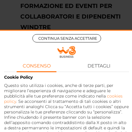
FORMAZIONE ED EVENTI PER
COLLABORATORI E DIPENDENTI
WINDTRE
26 Gennaio 2021
CONTINUA SENZA ACCETTARE
PARTNERSHIP WINDTRE E PHYD:
Percorsi di formazione ed eventi
per collaboratori e dipendenti
WINDTRE
CONSENSO
DETTAGLI
Cookie Policy
Questo sito utilizza i cookies, anche di terze parti, per
migliorare l’esperienza di navigazione e adeguare le
pubblicità alle tue preferenze come indicato nella
cookies
policy
. Se acconsenti al trattamento di tali cookies o altri
strumenti analoghi Clicca su “Accetta tutti i cookies” oppure
personalizza le tue preferenze cliccando su “personalizza”.
Infine chiudendo il presente banner con la selezione
dell’apposito comando contraddistinto dalla X posto in alto
a destra permarranno le impostazioni di default e quindi la